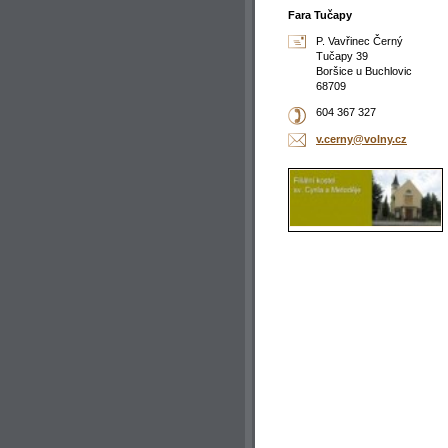
Fara Tučapy
P. Vavřinec Černý
Tučapy 39
Boršice u Buchlovic
68709
604 367 327
v.cerny@
volny.cz