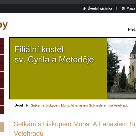
Úvodní stránka
Mapa 
py
Hled
Úvod
Setkání s biskupem Mons. Athanasiem Schneiderem na Velehradu
Setkání s biskupem Mons. Athanasiem S
Velehradu