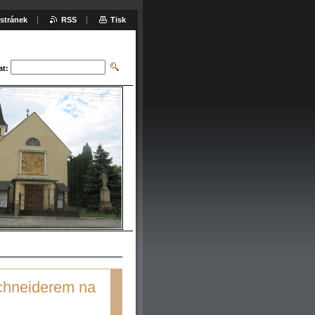
stránek
RSS
Tisk
at:
chneiderem na