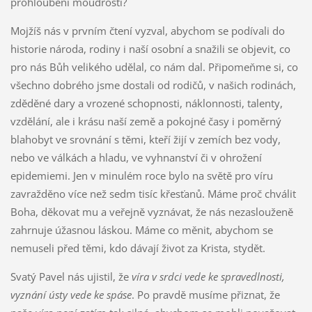
prohloubení moudrosti?
Mojžíš nás v prvním čtení vyzval, abychom se podívali do
historie národa, rodiny i naší osobní a snažili se objevit, co
pro nás Bůh velikého udělal, co nám dal. Připomeňme si, co
všechno dobrého jsme dostali od rodičů, v našich rodinách,
zděděné dary a vrozené schopnosti, náklonnosti, talenty,
vzdělání, ale i krásu naší země a pokojné časy i poměrný
blahobyt ve srovnání s těmi, kteří žijí v zemích bez vody,
nebo ve válkách a hladu, ve vyhnanství či v ohrožení
epidemiemi. Jen v minulém roce bylo na světě pro víru
zavražděno více než sedm tisíc křesťanů. Máme proč chválit
Boha, děkovat mu a veřejně vyznávat, že nás nezaslouženě
zahrnuje úžasnou láskou. Máme co měnit, abychom se
nemuseli před těmi, kdo dávají život za Krista, stydět.
Svatý Pavel nás ujistil, že
víra v srdci vede ke spravedlnosti,
vyznání ústy vede ke spáse
. Po pravdě musíme přiznat, že