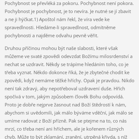
Pochybnost se převléká za pokoru. Pochybnost není pokora.
Pochybnost je pochybnost, je to nevíra. Je nutné se jí zbavit
a ne ji hýčkat.1) Apoštol nám řekl, že víra vede ke
spravedlnosti. Hledáme-li spravedlnost, odmítněme
pochybnosti a najděme odvahu pevně věřit.
Druhou příčinou mohou být naše slabosti, které však
můžeme ve svaté zpovědi odevzdat Božímu milosrdenství a
nechat se uzdravit. Někdy se trápíme hledáním toho, co je
třeba vyznat. Někdo dokonce říká, že je zbytečné chodit ke
zpovědi, když nemáme těžké hříchy. Opak je pravdou. Nikdo
není tak zdravý, aby nepotřeboval uzdravení duše. Hřích
spočívá v tom, jakým způsobem člověk Bohu odpovídá.
Proto je dobře nejprve žasnout nad Boží štědrostí k nám,
abychom si uvědomili, jak málo býváme vděční, jak málo se
umíme radovat z Boží přízně. Pak se ptejme na to, co nás
mrzí, co třeba není ani hříchem, ale je kořenem různých
chyb. Může to být zklamání, zranění, utrpěná křivda, s níž