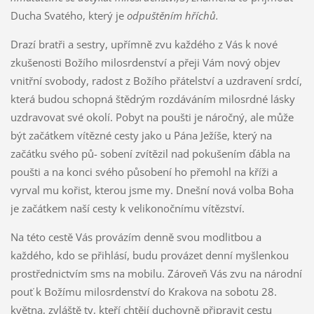
Ducha Svatého, který je
odpuštěním hříchů.
Drazí bratři a sestry, upřímně zvu každého z Vás k nové
zkušenosti Božího milosrdenství a přeji Vám nový objev
vnitřní svobody, radost z Božího přátelství a uzdravení srdcí,
která budou schopná štědrým rozdáváním milosrdné lásky
uzdravovat své okolí. Pobyt na poušti je náročný, ale může
být začátkem vítězné cesty jako u Pána Ježíše, který na
začátku svého pů- sobení zvítězil nad pokušením ďábla na
poušti a na konci svého působení ho přemohl na kříži a
vyrval mu kořist, kterou jsme my. Dnešní nová volba Boha
je začátkem naší cesty k velikonočnímu vítězství.
Na této cestě Vás provázím denně svou modlitbou a
každého, kdo se přihlásí, budu provázet denní myšlenkou
prostřednictvím sms na mobilu. Zároveň Vás zvu na národní
pouť k Božímu milosrdenství do Krakova na sobotu 28.
května, zvláště ty, kteří chtějí duchovně připravit cestu