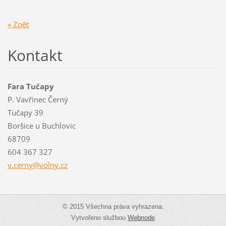
« Zpět
Kontakt
Fara Tučapy
P. Vavřinec Černý
Tučapy 39
Boršice u Buchlovic
68709
604 367 327
v.cerny@
volny.cz
© 2015 Všechna práva vyhrazena.
Vytvořeno službou
Webnode