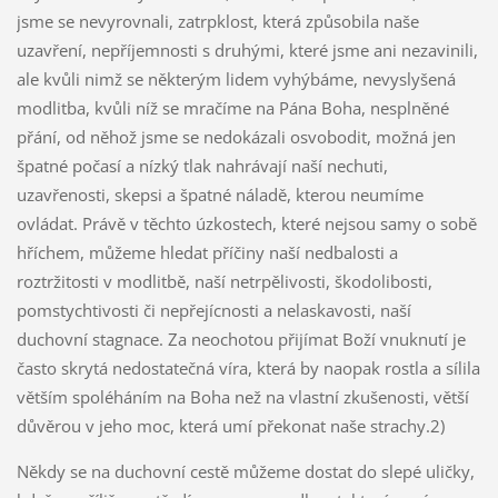
jsme se nevyrovnali, zatrpklost, která způsobila naše
uzavření, nepříjemnosti s druhými, které jsme ani nezavinili,
ale kvůli nimž se některým lidem vyhýbáme, nevyslyšená
modlitba, kvůli níž se mračíme na Pána Boha, nesplněné
přání, od něhož jsme se nedokázali osvobodit, možná jen
špatné počasí a nízký tlak nahrávají naší nechuti,
uzavřenosti, skepsi a špatné náladě, kterou neumíme
ovládat. Právě v těchto úzkostech, které nejsou samy o sobě
hříchem, můžeme hledat příčiny naší nedbalosti a
roztržitosti v modlitbě, naší netrpělivosti, škodolibosti,
pomstychtivosti či nepřejícnosti a nelaskavosti, naší
duchovní stagnace. Za neochotou přijímat Boží vnuknutí je
často skrytá nedostatečná víra, která by naopak rostla a sílila
větším spoléháním na Boha než na vlastní zkušenosti, větší
důvěrou v jeho moc, která umí překonat naše strachy.2)
Někdy se na duchovní cestě můžeme dostat do slepé uličky,