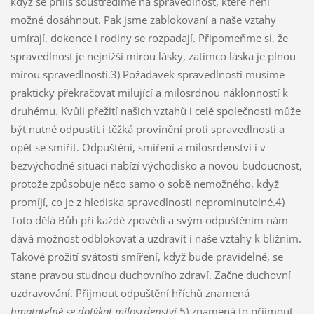
když se příliš soustředíme na spravedlnost, které není
možné dosáhnout. Pak jsme zablokovaní a naše vztahy
umírají, dokonce i rodiny se rozpadají. Připomeňme si, že
spravedlnost je nejnižší mírou lásky, zatímco láska je plnou
mírou spravedlnosti.3) Požadavek spravedlnosti musíme
prakticky překračovat milující a milosrdnou náklonností k
druhému. Kvůli přežití našich vztahů i celé společnosti může
být nutné odpustit i těžká provinění proti spravedlnosti a
opět se smířit. Odpuštění, smíření a milosrdenství i v
bezvýchodné situaci nabízí východisko a novou budoucnost,
protože způsobuje něco samo o sobě nemožného, když
promíjí, co je z hlediska spravedlnosti neprominutelné.4)
Toto dělá Bůh při každé zpovědi a svým odpuštěním nám
dává možnost odblokovat a uzdravit i naše vztahy k bližním.
Takové prožití svátosti smíření, když bude pravidelné, se
stane pravou studnou duchovního zdraví. Začne duchovní
uzdravování. Přijmout odpuštění hříchů znamená
hmatatelně se dotýkat milosrdenství,
5) znamená to přijmout