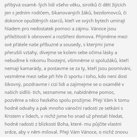
přibývá osamě- lých lidí všeho věku, sirotků či dětí žijících
jen s jedním rodičem, šikanovaných žáků, bezdomovců, či
dokonce opuštěných starců, kteří ve svých bytech umírají
hladem pro nedostatek pomoci a zájmu. Vánoce jsou
příležitostí k obnovení a rozšíření domova. Přijměme mezi
své přátele naše příbuzné a sousedy, s kterými jsme
přerušili vztahy, dívejme se kolem sebe očima lásky a
nebuďme k nikomu lhostejní, všimněme si spolužáků, kteří
nemají kamarády, a postavme se za ty, kteří jsou posmíváni,
vezměme mezi sebe při hře či sportu i toho, kdo není dost
šikovný, pozdravme i cizí lidi a zajímejme se o osamělé v
našich sídliš- tích, seznamme se, nabídněme pomoc,
pozvěme a něco hezkého spolu prožijme. Přeji Vám k tomu
hodně odvahy a pak mnoho vánoční radosti ze setkání s
Kristem v lidech, v nichž jsme ho snad už přestali hledat,
hodně radosti z blízkosti Boha, které- mu půjčíte vlastní
srdce, aby v něm miloval. Přeji Vám Vánoce, o nichž znovu