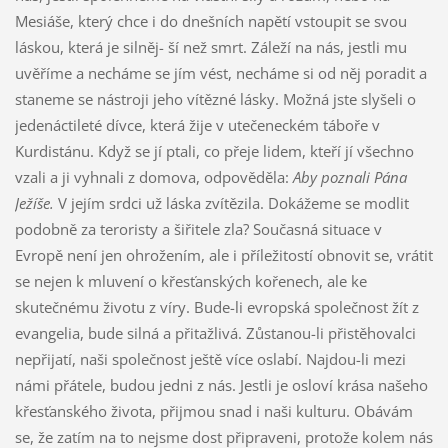
Mesiáše, který chce i do dnešních napětí vstoupit se svou
láskou, která je silněj- ší než smrt. Záleží na nás, jestli mu
uvěříme a necháme se jím vést, necháme si od něj poradit a
staneme se nástroji jeho vítězné lásky. Možná jste slyšeli o
jedenáctileté dívce, která žije v utečeneckém táboře v
Kurdistánu. Když se jí ptali, co přeje lidem, kteří jí všechno
vzali a ji vyhnali z domova, odpověděla:
Aby poznali Pána
Ježíše.
V jejím srdci už láska zvítězila. Dokážeme se modlit
podobně za teroristy a šiřitele zla? Současná situace v
Evropě není jen ohrožením, ale i příležitostí obnovit se, vrátit
se nejen k mluvení o křesťanských kořenech, ale ke
skutečnému životu z víry. Bude-li evropská společnost žít z
evangelia, bude silná a přitažlivá. Zůstanou-li přistěhovalci
nepřijatí, naši společnost ještě více oslabí. Najdou-li mezi
námi přátele, budou jedni z nás. Jestli je osloví krása našeho
křesťanského života, přijmou snad i naši kulturu. Obávám
se, že zatím na to nejsme dost připraveni, protože kolem nás