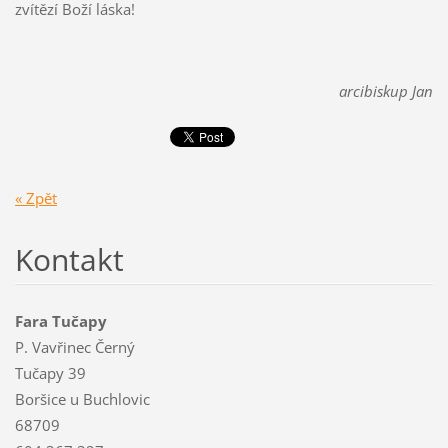
zvítězí Boží láska!
arcibiskup Jan
« Zpět
Kontakt
Fara Tučapy
P. Vavřinec Černý
Tučapy 39
Boršice u Buchlovic
68709