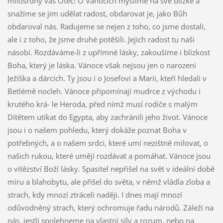
milosrdný váš Otec! O Vánocích myslíme na své blízké a
snažíme se jim udělat radost, obdarovat je, jako Bůh
obdaroval nás. Radujeme se nejen z toho, co jsme dostali,
ale i z toho, že jsme druhé potěšili. Jejich radost tu naši
násobí. Rozdáváme-li z upřímné lásky, zakoušíme i blízkost
Boha, který je láska. Vánoce však nejsou jen o narození
Ježíška a dárcích. Ty jsou i o Josefovi a Marii, kteří hledali v
Betlémě nocleh. Vánoce připomínají mudrce z východu i
krutého krá- le Heroda, před nímž musí rodiče s malým
Dítětem utíkat do Egypta, aby zachránili jeho život. Vánoce
jsou i o našem pohledu, který dokáže poznat Boha v
potřebných, a o našem srdci, které umí nezištně milovat, o
našich rukou, které umějí rozdávat a pomáhat. Vánoce jsou
o vítězství Boží lásky. Spasitel nepřišel na svět v ideální době
míru a blahobytu, ale přišel do světa, v němž vládla zloba a
strach, kdy mnozí ztráceli naději. I dnes mají mnozí
odůvodněný strach, který ochromuje řadu národů. Záleží na
nás, jestli spolehneme na vlastní síly a rozum, nebo na