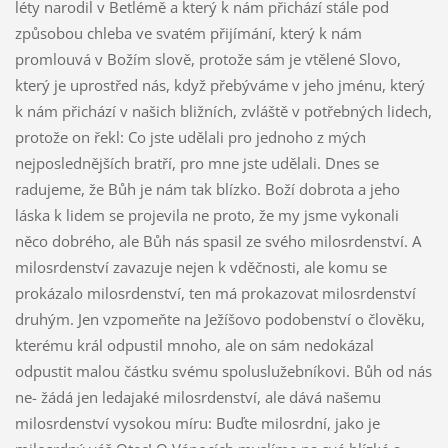
léty narodil v Betlémě a který k nám přichází stále pod
způsobou chleba ve svatém přijímání, který k nám
promlouvá v Božím slově, protože sám je vtělené Slovo,
který je uprostřed nás, když přebýváme v jeho jménu, který
k nám přichází v našich bližních, zvláště v potřebných lidech,
protože on řekl: Co jste udělali pro jednoho z mých
nejposlednějších bratří, pro mne jste udělali. Dnes se
radujeme, že Bůh je nám tak blízko. Boží dobrota a jeho
láska k lidem se projevila ne proto, že my jsme vykonali
něco dobrého, ale Bůh nás spasil ze svého milosrdenství. A
milosrdenství zavazuje nejen k vděčnosti, ale komu se
prokázalo milosrdenství, ten má prokazovat milosrdenství
druhým. Jen vzpomeňte na Ježíšovo podobenství o člověku,
kterému král odpustil mnoho, ale on sám nedokázal
odpustit malou částku svému spoluslužebníkovi. Bůh od nás
ne- žádá jen ledajaké milosrdenství, ale dává našemu
milosrdenství vysokou míru: Buďte milosrdní, jako je