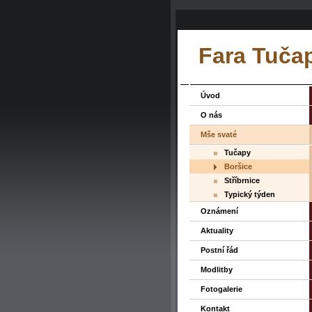
Fara Tuča
Úvod
O nás
Mše svaté
Tučapy
Boršice
Stříbrnice
Typický týden
Oznámení
Aktuality
Postní řád
Modlitby
Fotogalerie
Kontakt