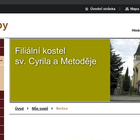
Úvodní stránka
Mapa 
py
Hled
Úvod
Mše svaté
Boršice