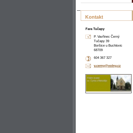
Kontakt
Fara Tučapy
P. Vavřinec Černý
Tučapy 39
Boršice u Buchlovic
68709
604 367 327
v.cerny@
volny.cz